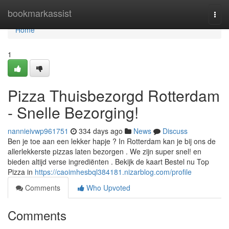
Home
bookmarkassist
Togg
navi
Home
1
Pizza Thuisbezorgd Rotterdam
- Snelle Bezorging!
nannieivwp961751
334 days ago
News
Discuss
Ben je toe aan een lekker hapje ? In Rotterdam kan je bij ons de
allerlekkerste pizzas laten bezorgen . We zijn super snel! en
bieden altijd verse ingrediënten . Bekijk de kaart Bestel nu Top
Pizza in
https://caoimhesbql384181.nizarblog.com/profile
Comments
Who Upvoted
Comments