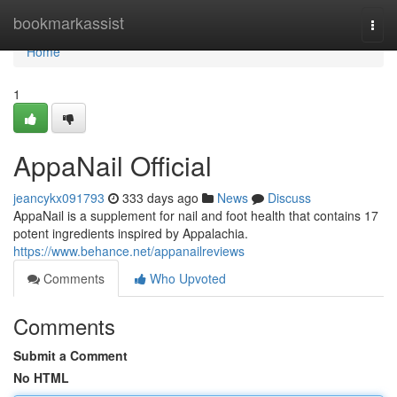
Home
bookmarkassist
Togg
navi
Home
1
AppaNail Official
jeancykx091793
333 days ago
News
Discuss
AppaNail is a supplement for nail and foot health that contains 17
potent ingredients inspired by Appalachia.
https://www.behance.net/appanailreviews
Comments
Who Upvoted
Comments
Submit a Comment
No HTML