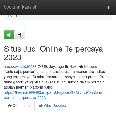
Home
bookmarkassist
Togg
navi
Home
1
Situs Judi Online Terpercaya
2023
haseebwcsk030083
358 days ago
News
Discuss
Tentu saja, pencari untung selalu berusaha menemukan situs
yang terpercaya. Di tahun sekarang, banyak sekali pilihan {situs
dana gacor{ yang bisa di akses. Kunci sukses dalam bermain
adalah memilih platform yang
https://theoecix989482.myparisblog.com/37428439/platform-
bermain-terpercaya-2023
Comments
Who Upvoted