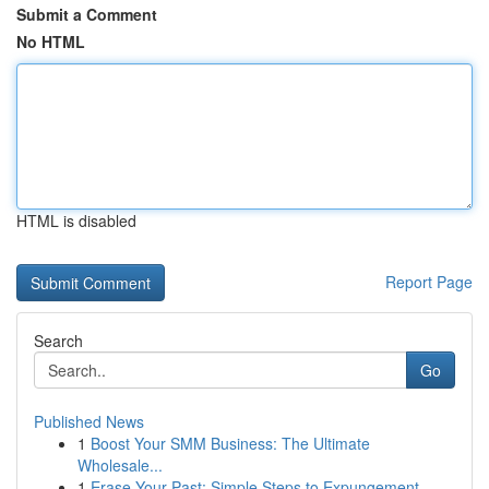
Submit a Comment
No HTML
HTML is disabled
Report Page
Search
Go
Published News
1
Boost Your SMM Business: The Ultimate
Wholesale...
1
Erase Your Past: Simple Steps to Expungement