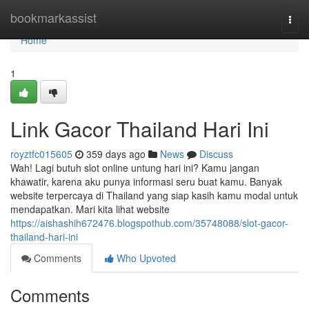
Home
bookmarkassist
Togg
navi
Home
1
Link Gacor Thailand Hari Ini
royztfc015605
359 days ago
News
Discuss
Wah! Lagi butuh slot online untung hari ini? Kamu jangan
khawatir, karena aku punya informasi seru buat kamu. Banyak
website terpercaya di Thailand yang siap kasih kamu modal untuk
mendapatkan. Mari kita lihat website
https://aishashih672476.blogspothub.com/35748088/slot-gacor-
thailand-hari-ini
Comments
Who Upvoted
Comments