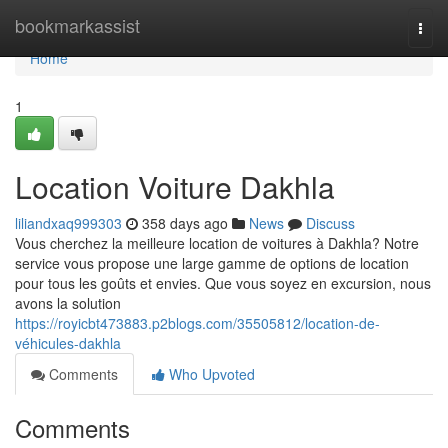
Home
bookmarkassist
Togg
navi
Home
1
Location Voiture Dakhla
liliandxaq999303
358 days ago
News
Discuss
Vous cherchez la meilleure location de voitures à Dakhla? Notre
service vous propose une large gamme de options de location
pour tous les goûts et envies. Que vous soyez en excursion, nous
avons la solution
https://royicbt473883.p2blogs.com/35505812/location-de-
véhicules-dakhla
Comments
Who Upvoted
Comments