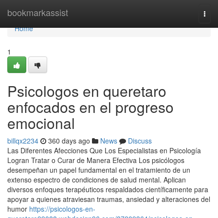
Home
bookmarkassist
Togg
navi
Home
1
Psicologos en queretaro
enfocados en el progreso
emocional
billqx2234
360 days ago
News
Discuss
Las Diferentes Afecciones Que Los Especialistas en Psicología
Logran Tratar o Curar de Manera Efectiva Los psicólogos
desempeñan un papel fundamental en el tratamiento de un
extenso espectro de condiciones de salud mental. Aplican
diversos enfoques terapéuticos respaldados científicamente para
apoyar a quienes atraviesan traumas, ansiedad y alteraciones del
humor
https://psicologos-en-