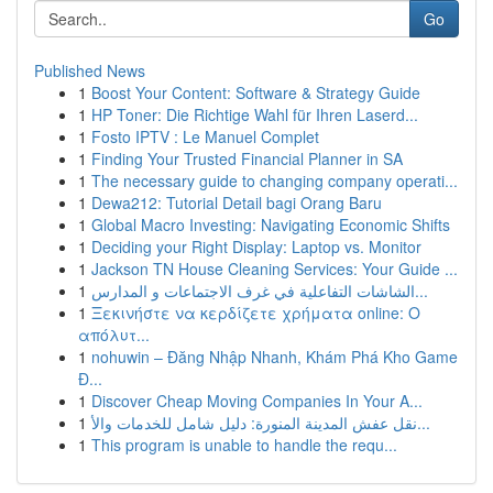
Go
Published News
1
Boost Your Content: Software & Strategy Guide
1
HP Toner: Die Richtige Wahl für Ihren Laserd...
1
Fosto IPTV : Le Manuel Complet
1
Finding Your Trusted Financial Planner in SA
1
The necessary guide to changing company operati...
1
Dewa212: Tutorial Detail bagi Orang Baru
1
Global Macro Investing: Navigating Economic Shifts
1
Deciding your Right Display: Laptop vs. Monitor
1
Jackson TN House Cleaning Services: Your Guide ...
1
الشاشات التفاعلية في غرف الاجتماعات و المدارس...
1
Ξεκινήστε να κερδίζετε χρήματα online: Ο
απόλυτ...
1
nohuwin – Đăng Nhập Nhanh, Khám Phá Kho Game
Đ...
1
Discover Cheap Moving Companies In Your A...
1
نقل عفش المدينة المنورة: دليل شامل للخدمات والأ...
1
This program is unable to handle the requ...