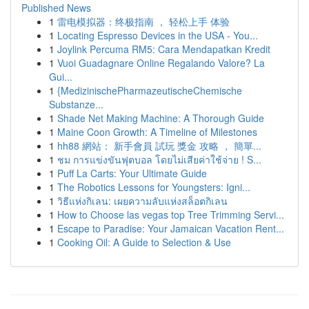
Published News
1
雷电模拟器：终极指南 ， 轻松上手 体验
1
Locating Espresso Devices in the USA - You...
1
Joylink Percuma RM5: Cara Mendapatkan Kredit
1
Vuoi Guadagnare Online Regalando Valore? La
Gui...
1
{MedizinischePharmazeutischeChemische
Substanze...
1
Shade Net Making Machine: A Thorough Guide
1
Maine Coon Growth: A Timeline of Milestones
1
hh88 網站： 新手會員 試玩 獎金 攻略 ， 簡單...
1
ชม การแข่งขันฟุตบอล โดยไม่เสียค่าใช้จ่าย ! S...
1
Puff La Carts: Your Ultimate Guide
1
The Robotics Lessons for Youngsters: Igni...
1
วิธีแห่งกิเลน: เผยความลับแห่งสล็อตกิเลน
1
How to Choose las vegas top Tree Trimming Servi...
1
Escape to Paradise: Your Jamaican Vacation Rent...
1
Cooking Oil: A Guide to Selection & Use