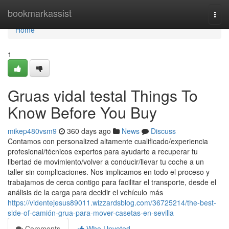
Home
bookmarkassist
Togg
navi
Home
1
Gruas vidal testal Things To
Know Before You Buy
mikep480vsm9
360 days ago
News
Discuss
Contamos con personalized altamente cualificado/experiencia
profesional/técnicos expertos para ayudarte a recuperar tu
libertad de movimiento/volver a conducir/llevar tu coche a un
taller sin complicaciones. Nos implicamos en todo el proceso y
trabajamos de cerca contigo para facilitar el transporte, desde el
análisis de la carga para decidir el vehículo más
https://videntejesus89011.wizzardsblog.com/36725214/the-best-
side-of-camión-grua-para-mover-casetas-en-sevilla
Comments
Who Upvoted