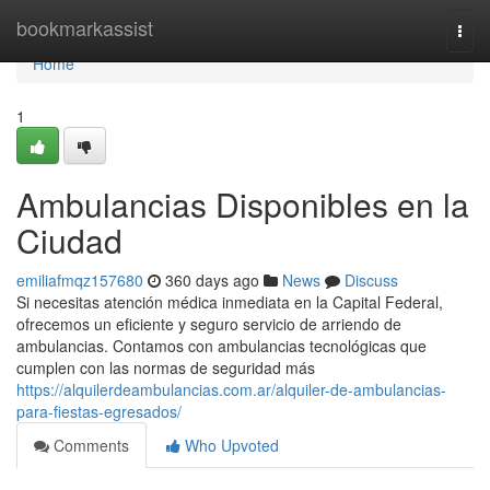
Home
bookmarkassist
Togg
navi
Home
1
Ambulancias Disponibles en la
Ciudad
emiliafmqz157680
360 days ago
News
Discuss
Si necesitas atención médica inmediata en la Capital Federal,
ofrecemos un eficiente y seguro servicio de arriendo de
ambulancias. Contamos con ambulancias tecnológicas que
cumplen con las normas de seguridad más
https://alquilerdeambulancias.com.ar/alquiler-de-ambulancias-
para-fiestas-egresados/
Comments
Who Upvoted