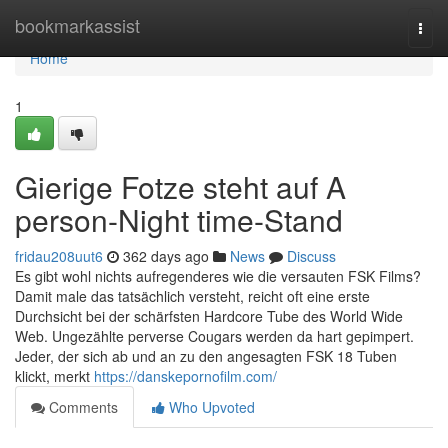
Home
bookmarkassist
Togg
navi
Home
1
Gierige Fotze steht auf A
person-Night time-Stand
fridau208uut6
362 days ago
News
Discuss
Es gibt wohl nichts aufregenderes wie die versauten FSK Films?
Damit male das tatsächlich versteht, reicht oft eine erste
Durchsicht bei der schärfsten Hardcore Tube des World Wide
Web. Ungezählte perverse Cougars werden da hart gepimpert.
Jeder, der sich ab und an zu den angesagten FSK 18 Tuben
klickt, merkt
https://danskepornofilm.com/
Comments
Who Upvoted