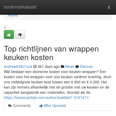
Home
bookmarkassist
Togg
navi
Home
1
Top richtlijnen van wrappen
keuken kosten
andrew639c7uu4
361 days ago
News
Discuss
Wat bestaan een doorsnee kosten voor keuken wrappen? Een
kosten voor het wrappen over ons keuken variëren krachtig, doch
ons middelgrote keuken kost tussen een € 800 en € 4.200. Het
kan zijn immers afhankelijk met de grootte met uw keuken en de
capaciteit aangaande een materialen. Voordat we de
https://heavenarticle.com/author/baitdish7-3167471/
Comments
Who Upvoted