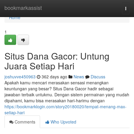
Home
bookmarkassist
Togg
navi
Home
1
Situs Dana Gacor: Untung
Juara Setiap Hari
joshuvve450963
362 days ago
News
Discuss
Apakah kamu mencari merasakan sensasi menangkan
keuntungan yang besar? Situs Dana Gacor hadir sebagai
jawaban terbaik untukmu. Dengan sistem permainan yang mudah
dipahami, kamu bisa merasakan hari-harimu dengan
https://bookmarklogin.com/story20180020/tempat-menang-max-
setiap-hari
Comments
Who Upvoted