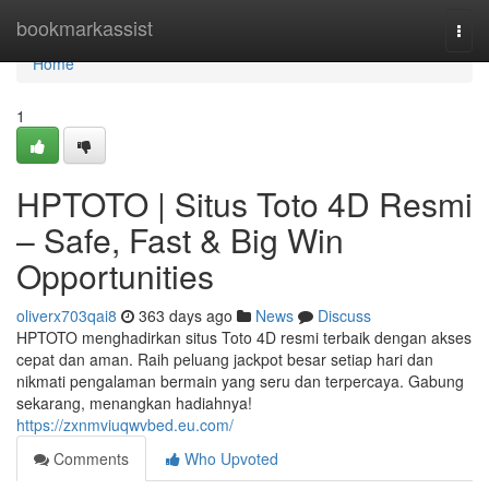
Home
bookmarkassist
Togg
navi
Home
1
HPTOTO | Situs Toto 4D Resmi
– Safe, Fast & Big Win
Opportunities
oliverx703qai8
363 days ago
News
Discuss
HPTOTO menghadirkan situs Toto 4D resmi terbaik dengan akses
cepat dan aman. Raih peluang jackpot besar setiap hari dan
nikmati pengalaman bermain yang seru dan terpercaya. Gabung
sekarang, menangkan hadiahnya!
https://zxnmviuqwvbed.eu.com/
Comments
Who Upvoted