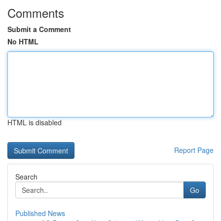
Comments
Submit a Comment
No HTML
HTML is disabled
Report Page
Search
Go
Published News