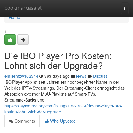
Home
bookmarkassist
Togg
navi
Home
1
Die IBO Player Pro Kosten:
Lohnt sich der Upgrade?
emiliehfzw102344
363 days ago
News
Discuss
IBO Player App ist seit Jahren ein hochbegehrter Name in der
Welt des IPTV‑Streamings. Der Streaming‑Client ermöglicht das
Abspielen externer M3U‑Playlists auf Smart‑TVs,
Streaming‑Sticks und
https://stayindirectory.com/listings13273674/die-ibo-player-pro-
kosten-lohnt-sich-der-upgrade
Comments
Who Upvoted