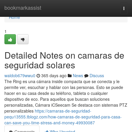
Home
bookmarkassist
Togg
navi
Home
1
Detailed Notes on camaras de
seguridad solares
waldob679wwu0
365 days ago
News
Discuss
The Ring es una cámara inside compacta que se conecta y le
permite ver, escuchar y hablar con las personas. Esto se puede
hacer en su casa desde su teléfono, tableta o cualquier
dispositivo de eco. Para aquellos que buscan soluciones
personalizadas, Cámara iCSeecam Se destaca con sistemas PTZ
personalizables
https://camaras-de-seguridad-
pequ13555.tblogz.com/how-camaras-de-seguridad-para-casa-
can-save-you-time-stress-and-money-49930087
Comments
Who Upvoted