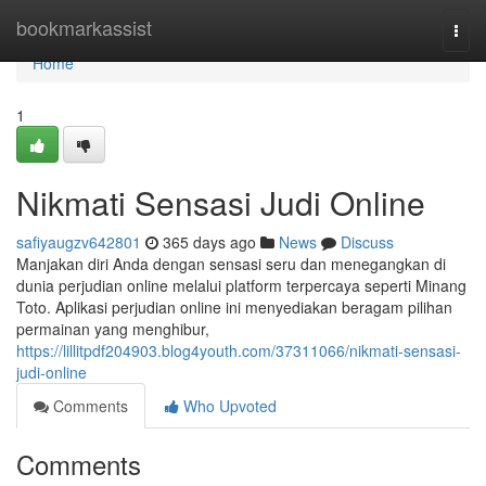
Home
bookmarkassist
Togg
navi
Home
1
Nikmati Sensasi Judi Online
safiyaugzv642801
365 days ago
News
Discuss
Manjakan diri Anda dengan sensasi seru dan menegangkan di
dunia perjudian online melalui platform terpercaya seperti Minang
Toto. Aplikasi perjudian online ini menyediakan beragam pilihan
permainan yang menghibur,
https://lillitpdf204903.blog4youth.com/37311066/nikmati-sensasi-
judi-online
Comments
Who Upvoted
Comments