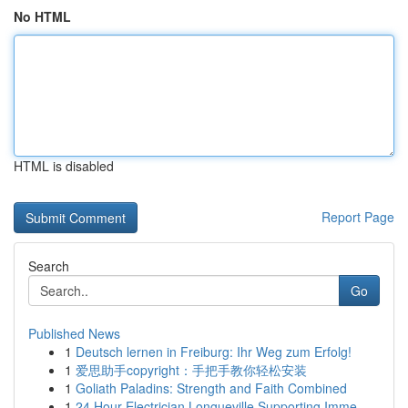
No HTML
HTML is disabled
Report Page
Search
Go
Published News
1
Deutsch lernen in Freiburg: Ihr Weg zum Erfolg!
1
爱思助手copyright：手把手教你轻松安装
1
Goliath Paladins: Strength and Faith Combined
1
24 Hour Electrician Longueville Supporting Imme...