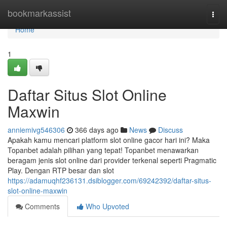
Home
bookmarkassist
Togg
navi
Home
1
Daftar Situs Slot Online
Maxwin
anniemivg546306
366 days ago
News
Discuss
Apakah kamu mencari platform slot online gacor hari ini? Maka
Topanbet adalah pilihan yang tepat! Topanbet menawarkan
beragam jenis slot online dari provider terkenal seperti Pragmatic
Play. Dengan RTP besar dan slot
https://adamuqhf236131.dsiblogger.com/69242392/daftar-situs-
slot-online-maxwin
Comments
Who Upvoted