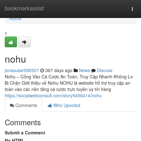
Home
bookmarkassist
Togg
navi
Home
1
nohu
jonasussr590507
367 days ago
News
Discuss
Nohu – Cổng Vào Cá Cược An Toàn, Truy Cập Nhanh Không Lo
Bị Chặn Giới thiệu về Nohu NOHU là website hỗ trợ truy cập an
toàn vào các nền tảng cá cược trực tuyến uy tín hàng
https://socialwebconsult.com/story5456414/nohu
Comments
Who Upvoted
Comments
Submit a Comment
No HTML