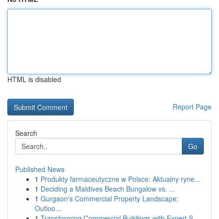
HTML is disabled
Report Page
Search
Go
Published News
1
Produkty farmaceutyczne w Polsce: Aktualny ryne...
1
Deciding a Maldives Beach Bungalow vs. ...
1
Gurgaon's Commercial Property Landscape:
Outloo...
1
Transforming Commercial Buildings with Expert S...