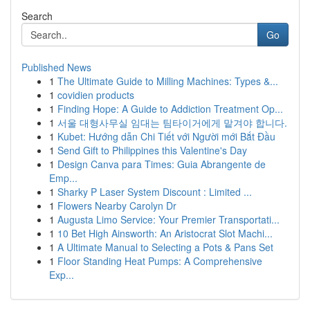
Search
Go
Published News
1
The Ultimate Guide to Milling Machines: Types &...
1
covidien products
1
Finding Hope: A Guide to Addiction Treatment Op...
1
서울 대형사무실 임대는 팀타이거에게 맡겨야 합니다.
1
Kubet: Hướng dẫn Chi Tiết với Người mới Bắt Đầu
1
Send Gift to Philippines this Valentine's Day
1
Design Canva para Times: Guia Abrangente de
Emp...
1
Sharky P Laser System Discount : Limited ...
1
Flowers Nearby Carolyn Dr
1
Augusta Limo Service: Your Premier Transportati...
1
10 Bet High Ainsworth: An Aristocrat Slot Machi...
1
A Ultimate Manual to Selecting a Pots & Pans Set
1
Floor Standing Heat Pumps: A Comprehensive
Exp...