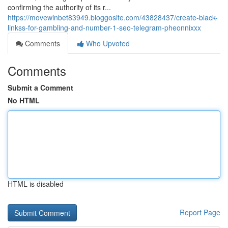
confirming the authority of its r...
https://movewinbet83949.bloggosite.com/43828437/create-black-
linkss-for-gambling-and-number-1-seo-telegram-pheonnixxx
Comments
Who Upvoted
Comments
Submit a Comment
No HTML
HTML is disabled
Report Page