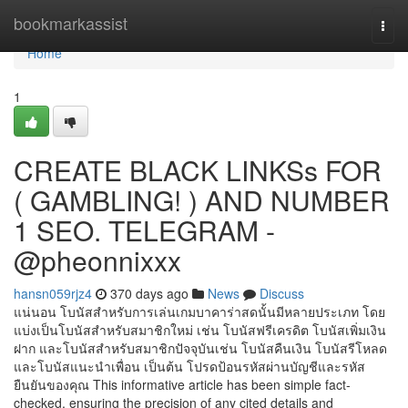
Home
bookmarkassist
Togg
navi
Home
1
CREATE BLACK LINKSs FOR
( GAMBLING! ) AND NUMBER
1 SEO. TELEGRAM -
@pheonnixxx
hansn059rjz4
370 days ago
News
Discuss
แน่นอน โบนัสสำหรับการเล่นเกมบาคาร่าสดนั้นมีหลายประเภท โดย
แบ่งเป็นโบนัสสำหรับสมาชิกใหม่ เช่น โบนัสฟรีเครดิต โบนัสเพิ่มเงิน
ฝาก และโบนัสสำหรับสมาชิกปัจจุบันเช่น โบนัสคืนเงิน โบนัสรีโหลด
และโบนัสแนะนำเพื่อน เป็นต้น โปรดป้อนรหัสผ่านบัญชีและรหัส
ยืนยันของคุณ This informative article has been simple fact-
checked, ensuring the precision of any cited details and