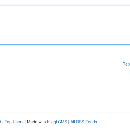
Rep
d
|
Top Users
| Made with
Kliqqi CMS
|
All RSS Feeds