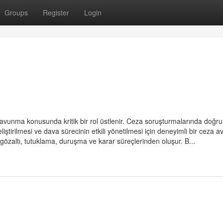
Groups
Register
Login
ı savunma konusunda kritik bir rol üstlenir. Ceza soruşturmalarında doğru
iştirilmesi ve dava sürecinin etkili yönetilmesi için deneyimli bir ceza av
gözaltı, tutuklama, duruşma ve karar süreçlerinden oluşur. B...