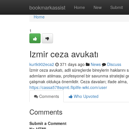
Home
bookmarkassist
Home
New
Submit
Home
1
Izmir ceza avukatı
kurtk902eca2
371 days ago
News
Discuss
İzmir ceza avukatı, adli süreçlerde bireylerin hakların
adımların atılması, profesyonel bir savunma stratejisi gel
çalışmak oldukça önemlidir. Ceza davaları; ifade alma, 
https://cassa578sqm6.fliplife-wiki.com/user
Comments
Who Upvoted
Comments
Submit a Comment