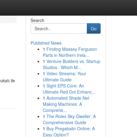
Search
Go
Published News
1
Finding Massey Ferguson
Parts in Northern Irela...
1
Venture Builders vs. Startup
Studios : Which M...
1
Video Streams: Your
Ultimate Guide
ukatı ile
1
Sight EPS Core: An
Ultimate Red Dot Enhanc...
1
Automated Shade Net
Making Machines: A
Comprehe...
1
The Rolex Sky-Dweller: A
Comprehensive Guide
1
Buy Pregabalin Online: A
Easy Option?