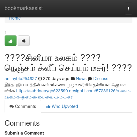
Home
bookmarkassist
Togg
navi
Home
1
????சினிமா உலகம் ????
நெஞ்சம் க்ளீப் செய்யும் டீசர்! ????
anitaybta254627
370 days ago
News
Discuss
இந்த புதிய படத்தின் டீசர் உங்களை முழு உணர்வில் துல்லியாக ஆழமாக
ஈர்க்க
https://sabrinaayqb623590.designi1.com/57236126/ச-ன-ம-
உலகம-ந-ஞ-சம-க-ள-ப-ச-ய-ய-ம-ட-சர
Comments
Who Upvoted
Comments
Submit a Comment