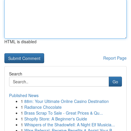
HTML is disabled
Report Page
Search
Go
Published News
1
88m: Your Ultimate Online Casino Destination
1
Radiance Chocolate
1
Brass Scrap To Sale - Great Prices & Qu...
1
Shopify Store: A Beginner's Guide
1
Whispers of the Shadowfell: A Night Elf Musicia...
1
Wise Referral: Receive Benefits & Assist Your B...