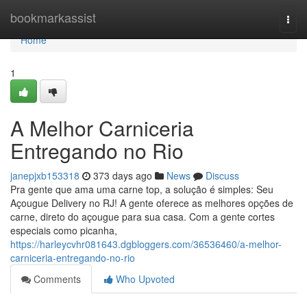
Home
bookmarkassist
Togg
navi
Home
1
A Melhor Carniceria
Entregando no Rio
janepjxb153318
373 days ago
News
Discuss
Pra gente que ama uma carne top, a solução é simples: Seu
Açougue Delivery no RJ! A gente oferece as melhores opções de
carne, direto do açougue para sua casa. Com a gente cortes
especiais como picanha,
https://harleycvhr081643.dgbloggers.com/36536460/a-melhor-
carniceria-entregando-no-rio
Comments
Who Upvoted