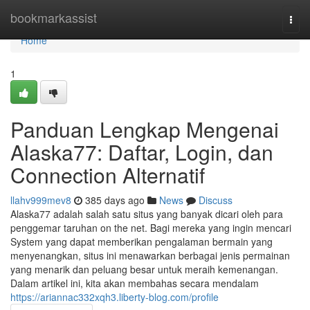
Home
bookmarkassist
Togg
navi
Home
1
Panduan Lengkap Mengenai
Alaska77: Daftar, Login, dan
Connection Alternatif
llahv999mev8
385 days ago
News
Discuss
Alaska77 adalah salah satu situs yang banyak dicari oleh para
penggemar taruhan on the net. Bagi mereka yang ingin mencari
System yang dapat memberikan pengalaman bermain yang
menyenangkan, situs ini menawarkan berbagai jenis permainan
yang menarik dan peluang besar untuk meraih kemenangan.
Dalam artikel ini, kita akan membahas secara mendalam
https://ariannac332xqh3.liberty-blog.com/profile