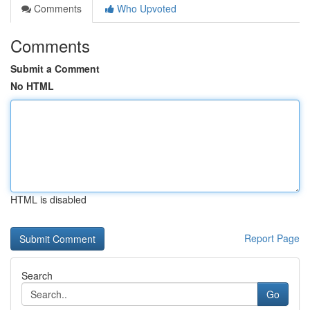
Comments
Who Upvoted
Comments
Submit a Comment
No HTML
HTML is disabled
Report Page
Search
Go