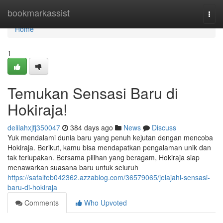
Home
bookmarkassist
Togg
navi
Home
1
Temukan Sensasi Baru di
Hokiraja!
delilahxjfj350047
384 days ago
News
Discuss
Yuk mendalami dunia baru yang penuh kejutan dengan mencoba
Hokiraja. Berikut, kamu bisa mendapatkan pengalaman unik dan
tak terlupakan. Bersama pilihan yang beragam, Hokiraja siap
menawarkan suasana baru untuk seluruh
https://safalfeb042362.azzablog.com/36579065/jelajahi-sensasi-
baru-di-hokiraja
Comments
Who Upvoted