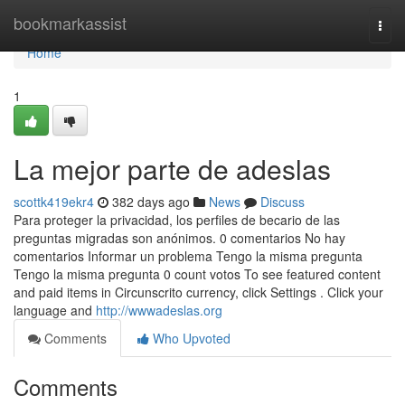
Home
bookmarkassist
Togg
navi
Home
1
La mejor parte de adeslas
scottk419ekr4
382 days ago
News
Discuss
Para proteger la privacidad, los perfiles de becario de las
preguntas migradas son anónimos. 0 comentarios No hay
comentarios Informar un problema Tengo la misma pregunta
Tengo la misma pregunta 0 count votos To see featured content
and paid items in Circunscrito currency, click Settings . Click your
language and
http://wwwadeslas.org
Comments
Who Upvoted
Comments