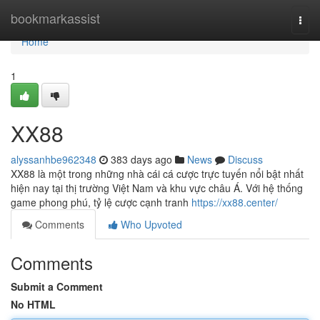
Home
bookmarkassist
Togg
navi
Home
1
XX88
alyssanhbe962348
383 days ago
News
Discuss
XX88 là một trong những nhà cái cá cược trực tuyến nổi bật nhất
hiện nay tại thị trường Việt Nam và khu vực châu Á. Với hệ thống
game phong phú, tỷ lệ cược cạnh tranh
https://xx88.center/
Comments
Who Upvoted
Comments
Submit a Comment
No HTML