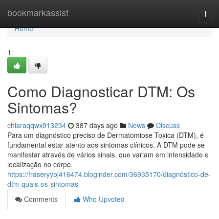
Home
bookmarkassist
Togg
navi
Home
1
Como Diagnosticar DTM: Os
Sintomas?
chiaraqqwx913234
387 days ago
News
Discuss
Para um diagnóstico preciso de Dermatomiose Toxica (DTM), é
fundamental estar atento aos sintomas clínicos. A DTM pode se
manifestar através de vários sinais, que variam em intensidade e
localização no corpo.
https://fraseryybj416474.bloginder.com/36935170/diagnóstico-de-
dtm-quais-os-sintomas
Comments
Who Upvoted