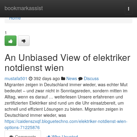
Home
bookmarkassist
Togg
navi
Home
1
An Unbiased View of elektriker
notdienst wien
mustafa501
392 days ago
News
Discuss
Migranten zeigen in Deutschland immer wieder, was echter Mut
bedeutet – und zwar nicht in Sonntagsreden, sondern mitten im
Alltag, wenn es darauf … weiterlesen Unsere erfahrenen und
zertifizierten Elektriker sind rund um die Uhr einsatzbereit, um
schnell und effizient Lösungen zu bieten. Migranten zeigen in
Deutschland immer wieder, was
https://caidenszxqf.bloguetechno.com/elektriker-notdienst-wien-
options-71225876
Comments
Who Upvoted