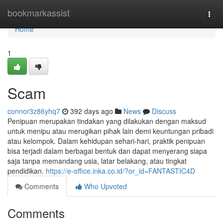
Home
bookmarkassist
Togg
navi
Home
1
Scam
connor3z86yhq7
392 days ago
News
Discuss
Penipuan merupakan tindakan yang dilakukan dengan maksud
untuk menipu atau merugikan pihak lain demi keuntungan pribadi
atau kelompok. Dalam kehidupan sehari-hari, praktik penipuan
bisa terjadi dalam berbagai bentuk dan dapat menyerang siapa
saja tanpa memandang usia, latar belakang, atau tingkat
pendidikan.
https://e-office.inka.co.id/?or_id=FANTASTIC4D
Comments
Who Upvoted
Comments