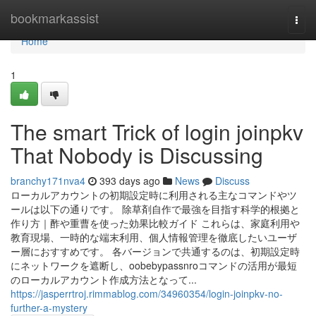
Home
bookmarkassist
Togg
navi
Home
1
The smart Trick of login joinpkv
That Nobody is Discussing
branchy171nva4
393 days ago
News
Discuss
ローカルアカウントの初期設定時に利用される主なコマンドやツ
ールは以下の通りです。 除草剤自作で最強を目指す科学的根拠と
作り方｜酢や重曹を使った効果比較ガイド これらは、家庭利用や
教育現場、一時的な端末利用、個人情報管理を徹底したいユーザ
ー層におすすめです。 各バージョンで共通するのは、初期設定時
にネットワークを遮断し、oobebypassnroコマンドの活用が最短
のローカルアカウント作成方法となって...
https://jasperrtroj.rimmablog.com/34960354/login-joinpkv-no-
further-a-mystery