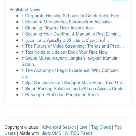
Published News
1
Corporate Housing St Louis for Comfortable Exte...
1
Encontre Mercadorias Estrangeiros Acessíve...
1
Stunning Flowers Near Atlantic Ave
1
Securing Your Dwelling: A Manual to Pest Elimin...
1
أرقى شركات نقل الأثاث والمنقولات في مدين...
1
The Future of Video Streaming: Trends and Predi...
1
Taxi Noida to Udaipur Book Your Ride Now
1
Sv388 Museumayam: Langkah-langkah Komplit
Sabun...
1
The Anatomy of Legal Excellence: Why Complex
Ca...
1
Spa Sanctuaries on Sarjapur Main Road: Your Gui...
1
Smart Parking Solutions and ZKTeco Access Contr...
1
Ratudepo: Profil dan Perjalanan Karier
Copyright © 2026 |
Advanced Search
|
Live
|
Tag Cloud
|
Top
Users
| Made with
Kliqqi CMS
|
All RSS Feeds