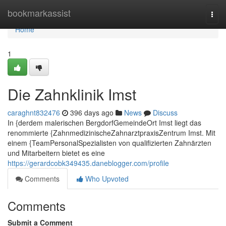
Home
bookmarkassist
Togg
navi
Home
1
Die Zahnklinik Imst
caraghnt832476
396 days ago
News
Discuss
In {derdem malerischen BergdorfGemeindeOrt Imst liegt das
renommierte {ZahnmedizinischeZahnarztpraxisZentrum Imst. Mit
einem {TeamPersonalSpezialisten von qualifizierten Zahnärzten
und Mitarbeitern bietet es eine
https://gerardcobk349435.daneblogger.com/profile
Comments
Who Upvoted
Comments
Submit a Comment