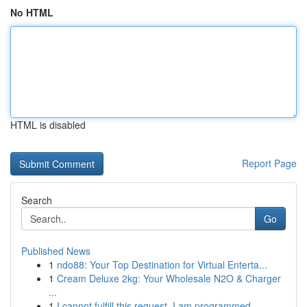
No HTML
HTML is disabled
Report Page
Search
Go
Published News
1
ndo88: Your Top Destination for Virtual Enterta...
1
Cream Deluxe 2kg: Your Wholesale N2O & Charger
...
1
I cannot fulfill this request. I am programmed ...