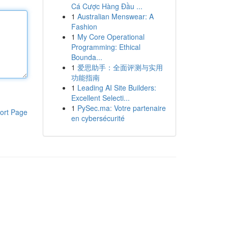
Cá Cược Hàng Đầu ...
1
Australian Menswear: A
Fashion
1
My Core Operational
Programming: Ethical
Bounda...
1
爱思助手：全面评测与实用
功能指南
1
Leading AI Site Builders:
Excellent Selecti...
1
PySec.ma: Votre partenaire
ort Page
en cybersécurité