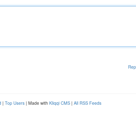
Rep
d
|
Top Users
| Made with
Kliqqi CMS
|
All RSS Feeds