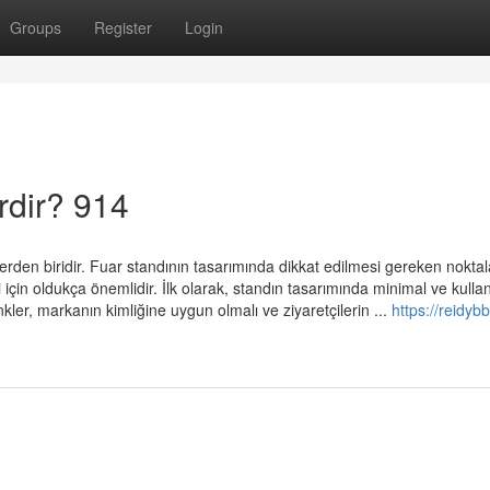
Groups
Register
Login
rdir? 914
iklerden biridir. Fuar standının tasarımında dikkat edilmesi gereken noktal
i için oldukça önemlidir. İlk olarak, standın tasarımında minimal ve kullan
nkler, markanın kimliğine uygun olmalı ve ziyaretçilerin ...
https://reidyb