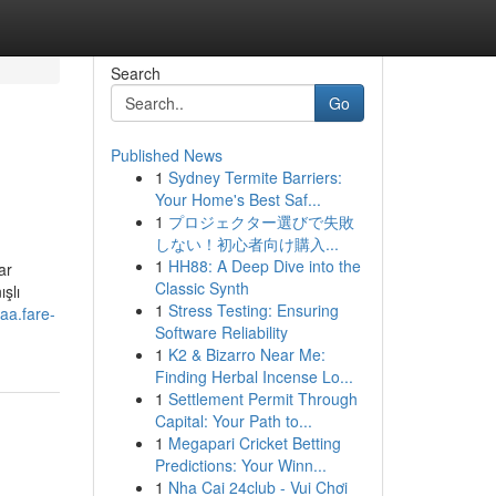
Search
Go
Published News
1
Sydney Termite Barriers:
Your Home's Best Saf...
1
プロジェクター選びで失敗
しない！初心者向け購入...
1
HH88: A Deep Dive into the
ar
Classic Synth
ışlı
1
Stress Testing: Ensuring
baa.fare-
Software Reliability
1
K2 & Bizarro Near Me:
Finding Herbal Incense Lo...
1
Settlement Permit Through
Capital: Your Path to...
1
Megapari Cricket Betting
Predictions: Your Winn...
1
Nha Cai 24club - Vui Chơi