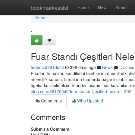
Home
bookmarkassist
Home
New
Submit
Home
1
Fuar Standı Çeşitleri Nele
federicof791ddc3
398 days ago
News
Discuss
Fuarlar, firmaların kendilerini tanıttığı en önemli etkinl
nelerdir? sorusu, firmaların fuarlarda başarılı olabilmes
öğeler kullanılmalıdır. Standın tasarımında kullanılan re
blog.com/36170545/fuar-standı-Çeşitleri-nelerdir-802
Comments
Who Upvoted
Comments
Submit a Comment