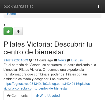
Home
bookmarkassist
Togg
navi
Home
1
Pilates Victoria: Descubrir tu
centro de bienestar.
albiefaaz601083
411 days ago
News
Discuss
En el corazón de Victoria, se encuentra un oasis dedicado a la
bienestar: Pilates Victoria. Ofrecemos una experiencia
transformadora que combina el poder del Pilates con un
ambiente calmado y acogedor. Los nuestros
https://agnessvcp084342.life3dblog.com/34349116/pilates-
victoria-conecta-con-tu-centro-de-bienestar
Comments
Who Upvoted