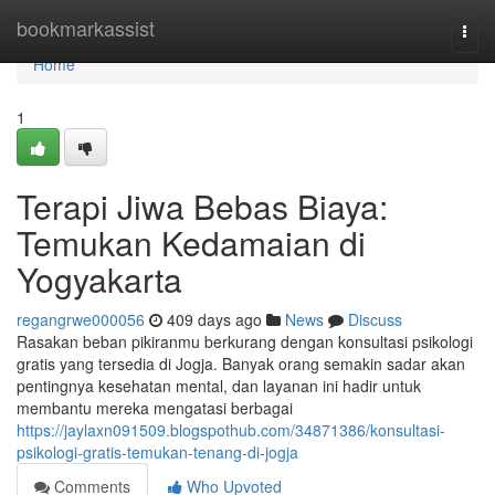
Home
bookmarkassist
Togg
navi
Home
1
Terapi Jiwa Bebas Biaya:
Temukan Kedamaian di
Yogyakarta
regangrwe000056
409 days ago
News
Discuss
Rasakan beban pikiranmu berkurang dengan konsultasi psikologi
gratis yang tersedia di Jogja. Banyak orang semakin sadar akan
pentingnya kesehatan mental, dan layanan ini hadir untuk
membantu mereka mengatasi berbagai
https://jaylaxn091509.blogspothub.com/34871386/konsultasi-
psikologi-gratis-temukan-tenang-di-jogja
Comments
Who Upvoted