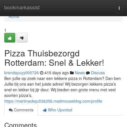
Home
bookmarkassist
Togg
navi
Home
1
Pizza Thuisbezorgd
Rotterdam: Snel & Lekker!
brendayuyy005726
415 days ago
News
Discuss
Ben jullie op zoek naar een lekkere pizza in Rotterdam? Dan ben
Jullie bij ons aan het juiste adres! Wij bezorgen lekkere pizza’s
snel en lekker bij jijr deur. Wij bieden een grote menu met veel
soorten pizza’s,
https://martinaokqu536256.madmouseblog.com/profile
Comments
Who Upvoted
Comments