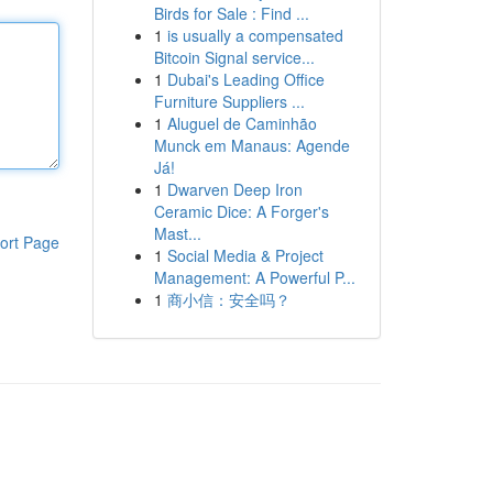
Birds for Sale : Find ...
1
is usually a compensated
Bitcoin Signal service...
1
Dubai's Leading Office
Furniture Suppliers ...
1
Aluguel de Caminhão
Munck em Manaus: Agende
Já!
1
Dwarven Deep Iron
Ceramic Dice: A Forger's
Mast...
ort Page
1
Social Media & Project
Management: A Powerful P...
1
商小信：安全吗？