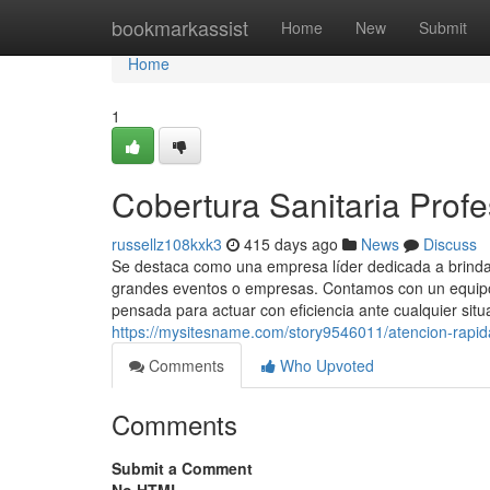
Home
bookmarkassist
Home
New
Submit
Home
1
Cobertura Sanitaria Profe
russellz108kxk3
415 days ago
News
Discuss
Se destaca como una empresa líder dedicada a brindar
grandes eventos o empresas. Contamos con un equipo 
pensada para actuar con eficiencia ante cualquier situ
https://mysitesname.com/story9546011/atencion-rapid
Comments
Who Upvoted
Comments
Submit a Comment