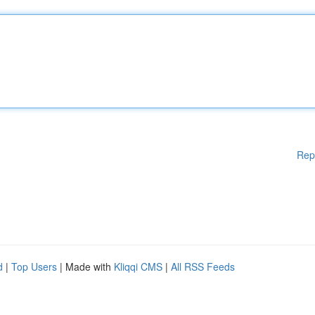
Rep
d
|
Top Users
| Made with
Kliqqi CMS
|
All RSS Feeds