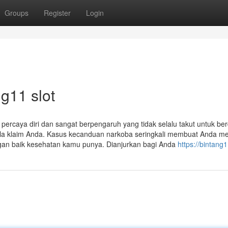
Groups
Register
Login
ng11 slot
percaya diri dan sangat berpengaruh yang tidak selalu takut untuk berd
la klaim Anda. Kasus kecanduan narkoba seringkali membuat Anda mem
n baik kesehatan kamu punya. Dianjurkan bagi Anda
https://bintang