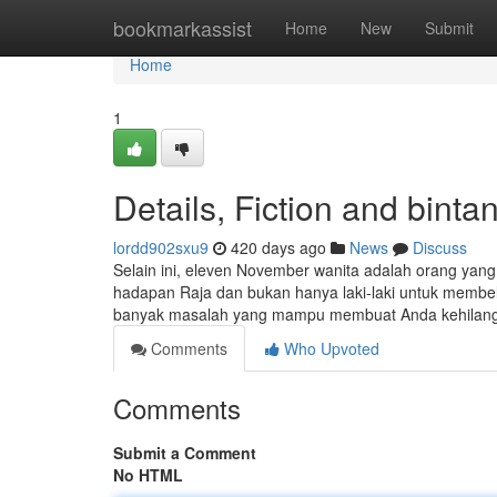
Home
bookmarkassist
Home
New
Submit
Home
1
Details, Fiction and binta
lordd902sxu9
420 days ago
News
Discuss
Selain ini, eleven November wanita adalah orang yang 
hadapan Raja dan bukan hanya laki-laki untuk membe
banyak masalah yang mampu membuat Anda kehilanga
Comments
Who Upvoted
Comments
Submit a Comment
No HTML