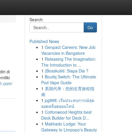
Search
Go
Published News
1
Genpact Careers: New Job
Vacancies in Bangalore
1
Releasing The Imagination:
The Introduction to ...
1
{Bossku66: Siapa Dia ?
iri di
1
Boutiq Switch: The Ultimate
iliki
Pod Vape Guide
11.com/
1
美国代孕：您的生育旅程指
南
1
pg888: เริ่มประสบการณ์สุด
ยอดสล็อตออนไลน์
1
Cottonwood Heights best
Deck Builder for Deck D...
1
Makhado Lodge: Your
Gateway to Limpopo's Beauty