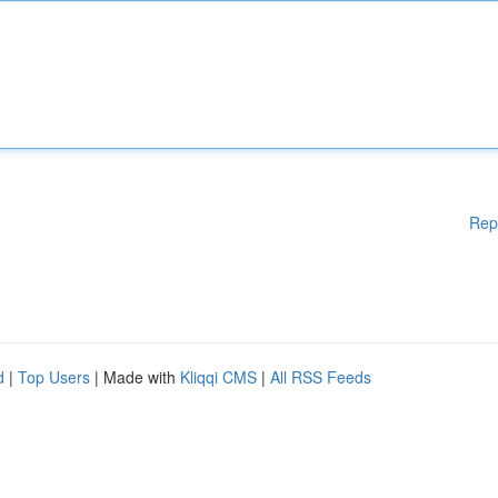
Rep
d
|
Top Users
| Made with
Kliqqi CMS
|
All RSS Feeds