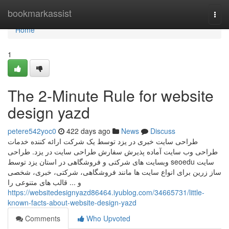
Home
bookmarkassist
Togg
navi
Home
1
The 2-Minute Rule for website
design yazd
petere542yoc0
422 days ago
News
Discuss
طراحی سایت خبری در یزد توسط یک شرکت ارائه کننده خدمات
طراحی وب سایت آماده پذیرش سفارش طراحی سایت در یزد. طراحی
وبسایت های شرکتی و فروشگاهی در استان یزد توسط seoedu سایت
ساز زرین برای انواع سایت ها مانند فروشگاهی، شرکتی، خبری، شخصی
و ... قالب های متنوعی را
https://websitedesignyazd86464.iyublog.com/34665731/little-
known-facts-about-website-design-yazd
Comments
Who Upvoted