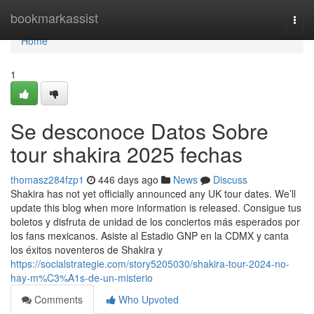
Home
bookmarkassist
Togg
navi
Home
1
Se desconoce Datos Sobre
tour shakira 2025 fechas
thomasz284fzp1
446 days ago
News
Discuss
Shakira has not yet officially announced any UK tour dates. We’ll
update this blog when more information is released. Consigue tus
boletos y disfruta de unidad de los conciertos más esperados por
los fans mexicanos. Asiste al Estadio GNP en la CDMX y canta
los éxitos noventeros de Shakira y
https://socialstrategie.com/story5205030/shakira-tour-2024-no-
hay-m%C3%A1s-de-un-misterio
Comments
Who Upvoted