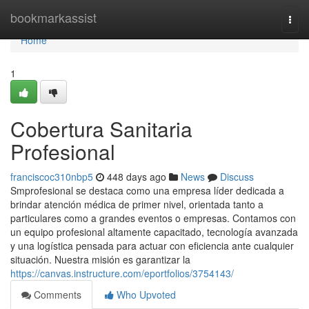
Home
bookmarkassist
Togg
navi
Home
1
Cobertura Sanitaria
Profesional
franciscoc310nbp5
448 days ago
News
Discuss
Smprofesional se destaca como una empresa líder dedicada a
brindar atención médica de primer nivel, orientada tanto a
particulares como a grandes eventos o empresas. Contamos con
un equipo profesional altamente capacitado, tecnología avanzada
y una logística pensada para actuar con eficiencia ante cualquier
situación. Nuestra misión es garantizar la
https://canvas.instructure.com/eportfolios/3754143/
Comments
Who Upvoted