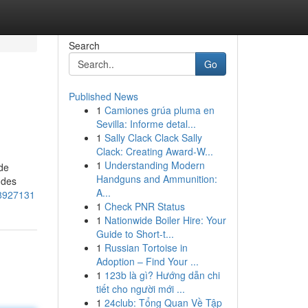
Search
Go
Published News
1
Camiones grúa pluma en
Sevilla: Informe detal...
1
Sally Clack Clack Sally
Clack: Creating Award-W...
1
Understanding Modern
de
Handguns and Ammunition:
 des
A...
68927131
1
Check PNR Status
1
Nationwide Boiler Hire: Your
Guide to Short-t...
1
Russian Tortoise in
Adoption – Find Your ...
1
123b là gì? Hướng dẫn chi
tiết cho người mới ...
1
24club: Tổng Quan Về Tập