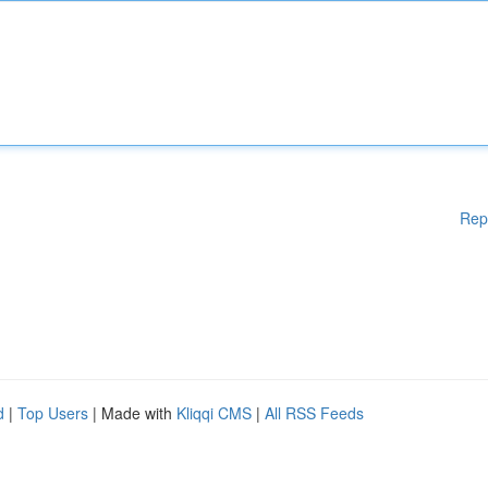
Rep
d
|
Top Users
| Made with
Kliqqi CMS
|
All RSS Feeds