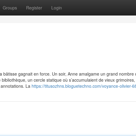
Groups
Register
Login
 la bâtisse gagnait en force. Un soir, Anne amalgame un grand nombre 
e bibliothèque, un cercle statique où s’accumulaient de vieux grimoires,
e annotations. La
https://titusozhns.bloguetechno.com/voyance-olivier-