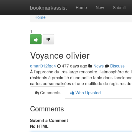
Home
bookmarkassist
Home
New
Submit
Home
1
Voyance olivier
omari912fge4
477 days ago
News
Discuss
À l’approche du très large rencontre, l’atmosphère de
résidents à proximité d’une petite table dans l’ancienn
cartes personnalisées et une multitude de registres d
Comments
Who Upvoted
Comments
Submit a Comment
No HTML