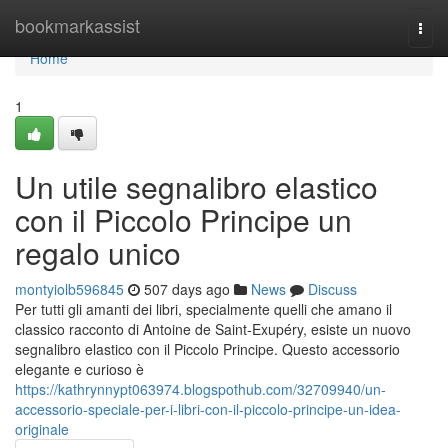
Home
bookmarkassist
Togg
navi
Home
1
Un utile segnalibro elastico
con il Piccolo Principe un
regalo unico
montyiolb596845
507 days ago
News
Discuss
Per tutti gli amanti dei libri, specialmente quelli che amano il
classico racconto di Antoine de Saint-Exupéry, esiste un nuovo
segnalibro elastico con il Piccolo Principe. Questo accessorio
elegante e curioso è
https://kathrynnypt063974.blogspothub.com/32709940/un-
accessorio-speciale-per-i-libri-con-il-piccolo-principe-un-idea-
originale