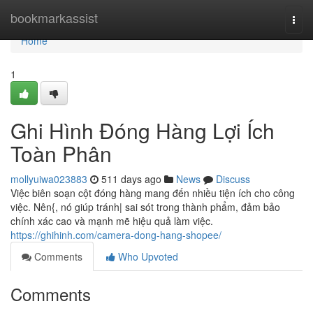
Home
bookmarkassist
Togg
navi
Home
1
Ghi Hình Đóng Hàng Lợi Ích
Toàn Phân
mollyuiwa023883
511 days ago
News
Discuss
Việc biên soạn cột đóng hàng mang đến nhiều tiện ích cho công
việc. Nên{, nó giúp tránh| sai sót trong thành phẩm, đảm bảo
chính xác cao và mạnh mẽ hiệu quả làm việc.
https://ghihinh.com/camera-dong-hang-shopee/
Comments
Who Upvoted
Comments