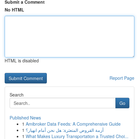
Submit a Comment
No HTML
HTML is disabled
Report Page
Search
Go
Published News
1
Amibroker Data Feeds: A Comprehensive Guide
1
أزمة القروض المتعثرة: هل نحن أمام انهيار؟
1
What Makes Luxury Transportation a Trusted Choi...