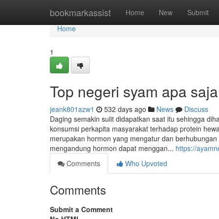
Home
bookmarkassist
Home
New
Submit
Home
1
Top negeri syam apa saja
jeank801azw1
532 days ago
News
Discuss
Daging semakin sulit didapatkan saat itu sehingga di
konsumsi perkapita masyarakat terhadap protein hewa
merupakan hormon yang mengatur dan berhubungan de
mengandung hormon dapat menggan...
https://ayamn
Comments
Who Upvoted
Comments
Submit a Comment