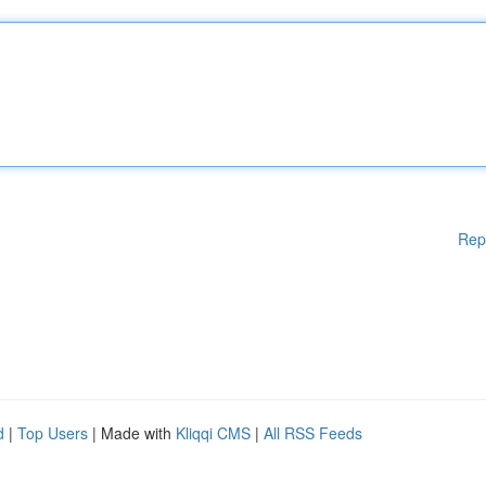
Rep
d
|
Top Users
| Made with
Kliqqi CMS
|
All RSS Feeds