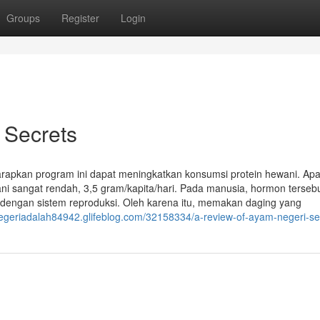
Groups
Register
Login
 Secrets
harapkan program ini dapat meningkatkan konsumsi protein hewani. Apa
ni sangat rendah, 3,5 gram/kapita/hari. Pada manusia, hormon terseb
ngan sistem reproduksi. Oleh karena itu, memakan daging yang
egeriadalah84942.glifeblog.com/32158334/a-review-of-ayam-negeri-s