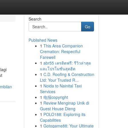
Search
Go
Published News
1
This Area Companion
Cremation: Respectful
Farewell
1
abr55 เครดิตฟรี: รีวิวล่าสุด
และโปรโมชั่นสุดฮิต
lagi
1
C.D. Roofing & Construction
ut
Ltd: Your Trusted R...
1
Noida to Nainital Taxi
embilan
Services
1
电报copyright
1
Review Menginap Unik di
Guest House Dieng
1
POLO188: Exploring its
Capabilities
1
Gotogame88: Your Ultimate