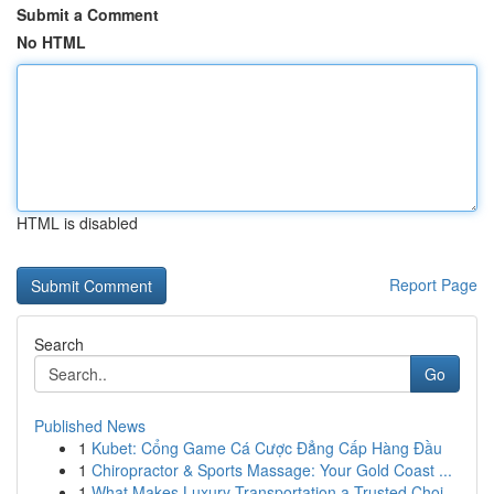
Submit a Comment
No HTML
HTML is disabled
Report Page
Search
Go
Published News
1
Kubet: Cổng Game Cá Cược Đẳng Cấp Hàng Đầu
1
Chiropractor & Sports Massage: Your Gold Coast ...
1
What Makes Luxury Transportation a Trusted Choi...