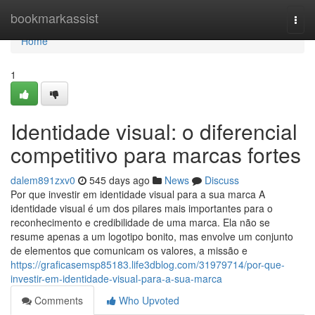
Home
bookmarkassist
Togg
navi
Home
1
Identidade visual: o diferencial
competitivo para marcas fortes
dalem891zxv0
545 days ago
News
Discuss
Por que investir em identidade visual para a sua marca A
identidade visual é um dos pilares mais importantes para o
reconhecimento e credibilidade de uma marca. Ela não se
resume apenas a um logotipo bonito, mas envolve um conjunto
de elementos que comunicam os valores, a missão e
https://graficasemsp85183.life3dblog.com/31979714/por-que-
investir-em-identidade-visual-para-a-sua-marca
Comments
Who Upvoted