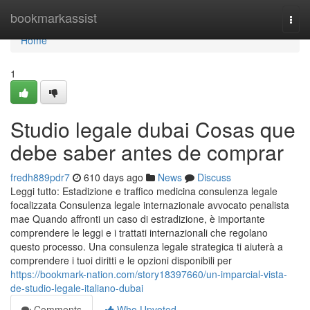
Home
bookmarkassist
Togg
navi
Home
1
Studio legale dubai Cosas que
debe saber antes de comprar
fredh889pdr7
610 days ago
News
Discuss
Leggi tutto: Estadizione e traffico medicina consulenza legale
focalizzata Consulenza legale internazionale avvocato penalista
mae Quando affronti un caso di estradizione, è importante
comprendere le leggi e i trattati internazionali che regolano
questo processo. Una consulenza legale strategica ti aiuterà a
comprendere i tuoi diritti e le opzioni disponibili per
https://bookmark-nation.com/story18397660/un-imparcial-vista-
de-studio-legale-italiano-dubai
Comments
Who Upvoted