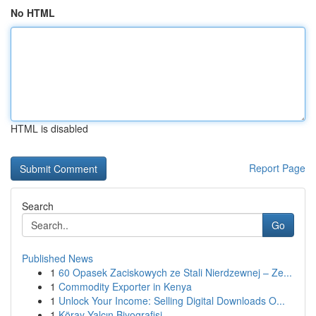
No HTML
HTML is disabled
Report Page
Search
Go
Published News
1
60 Opasek Zaciskowych ze Stali Nierdzewnej – Ze...
1
Commodity Exporter in Kenya
1
Unlock Your Income: Selling Digital Downloads O...
1
Köray Yalçın Biyografisi