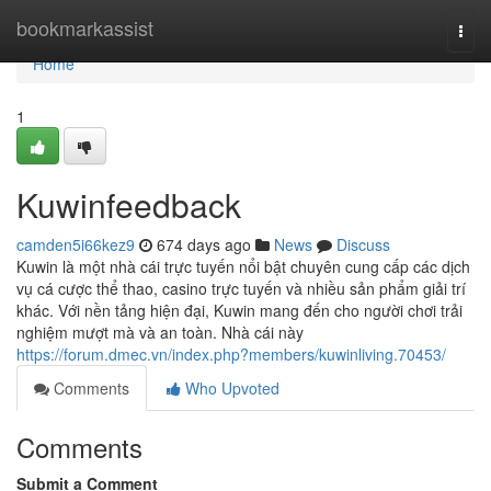
Home
bookmarkassist
Togg
navi
Home
1
Kuwinfeedback
camden5i66kez9
674 days ago
News
Discuss
Kuwin là một nhà cái trực tuyến nổi bật chuyên cung cấp các dịch
vụ cá cược thể thao, casino trực tuyến và nhiều sản phẩm giải trí
khác. Với nền tảng hiện đại, Kuwin mang đến cho người chơi trải
nghiệm mượt mà và an toàn. Nhà cái này
https://forum.dmec.vn/index.php?members/kuwinliving.70453/
Comments
Who Upvoted
Comments
Submit a Comment