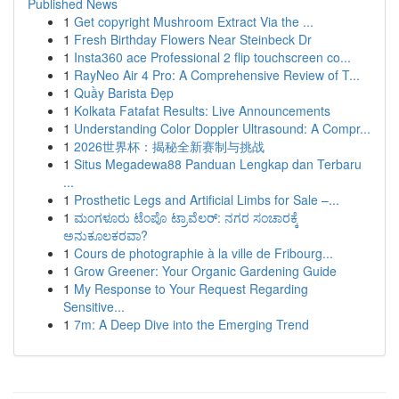
Published News
1
Get copyright Mushroom Extract Via the ...
1
Fresh Birthday Flowers Near Steinbeck Dr
1
Insta360 ace Professional 2 flip touchscreen co...
1
RayNeo Air 4 Pro: A Comprehensive Review of T...
1
Quầy Barista Đẹp
1
Kolkata Fatafat Results: Live Announcements
1
Understanding Color Doppler Ultrasound: A Compr...
1
2026世界杯：揭秘全新赛制与挑战
1
Situs Megadewa88 Panduan Lengkap dan Terbaru
...
1
Prosthetic Legs and Artificial Limbs for Sale –...
1
ಮಂಗಳೂರು ಟೆಂಪೊ ಟ್ರಾವೆಲರ್: ನಗರ ಸಂಚಾರಕ್ಕೆ
ಅನುಕೂಲಕರವಾ?
1
Cours de photographie à la ville de Fribourg...
1
Grow Greener: Your Organic Gardening Guide
1
My Response to Your Request Regarding
Sensitive...
1
7m: A Deep Dive into the Emerging Trend