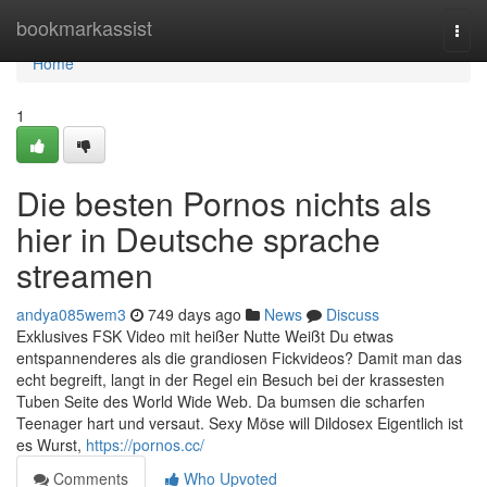
Home
bookmarkassist
Togg
navi
Home
1
Die besten Pornos nichts als
hier in Deutsche sprache
streamen
andya085wem3
749 days ago
News
Discuss
Exklusives FSK Video mit heißer Nutte Weißt Du etwas
entspannenderes als die grandiosen Fickvideos? Damit man das
echt begreift, langt in der Regel ein Besuch bei der krassesten
Tuben Seite des World Wide Web. Da bumsen die scharfen
Teenager hart und versaut. Sexy Möse will Dildosex Eigentlich ist
es Wurst,
https://pornos.cc/
Comments
Who Upvoted